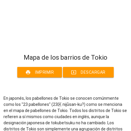
Mapa de los barrios de Tokio
print
system_update_alt
IMPRIMIR
DESCARGAR
En japonés, los pabellones de Tokio se conocen comúnmente
como los "23 pabellones" (23区 nijūsan-ku?) como se menciona
en el mapa de pabellones de Tokio. Todos los distritos de Tokio se
refieren a sí mismos como ciudades en inglés, aunque la
designación japonesa de tokubetsuku no ha cambiado. Los
distritos de Tokio son simplemente una agrupación de distritos