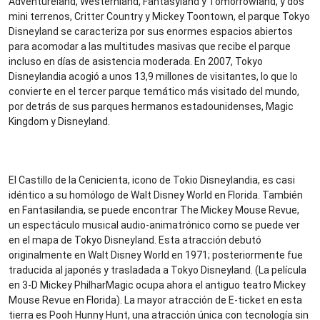
Adventureland, Westernland, Fantasyland y Tomorrowland, y dos
mini terrenos, Critter Country y Mickey Toontown, el parque Tokyo
Disneyland se caracteriza por sus enormes espacios abiertos
para acomodar a las multitudes masivas que recibe el parque
incluso en días de asistencia moderada. En 2007, Tokyo
Disneylandia acogió a unos 13,9 millones de visitantes, lo que lo
convierte en el tercer parque temático más visitado del mundo,
por detrás de sus parques hermanos estadounidenses, Magic
Kingdom y Disneyland.
El Castillo de la Cenicienta, icono de Tokio Disneylandia, es casi
idéntico a su homólogo de Walt Disney World en Florida. También
en Fantasilandia, se puede encontrar The Mickey Mouse Revue,
un espectáculo musical audio-animatrónico como se puede ver
en el mapa de Tokyo Disneyland. Esta atracción debutó
originalmente en Walt Disney World en 1971; posteriormente fue
traducida al japonés y trasladada a Tokyo Disneyland. (La película
en 3-D Mickey PhilharMagic ocupa ahora el antiguo teatro Mickey
Mouse Revue en Florida). La mayor atracción de E-ticket en esta
tierra es Pooh Hunny Hunt, una atracción única con tecnología sin