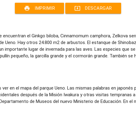
print
system_update_alt
IMPRIMIR
DESCARGAR
e se encuentran el Ginkgo biloba, Cinnamomum camphora, Zelkova se
e Ueno. Hay otros 24.800 m2 de arbustos. El estanque de Shinobazu
un importante lugar de invernada para las aves. Las especies que 
mpullín pequeño, la garcilla grande y el cormorán grande. También se h
 ver en el mapa del parque Ueno. Las mismas palabras en japonés 
cidentales después de la Misión Iwakura y otras visitas tempranas a
Departamento de Museos del nuevo Ministerio de Educación. En el m